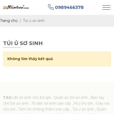
0989466378
Trang chủ
Túi ủ sơ sinh
TÚI Ủ SƠ SINH
Không tìm thấy kết quả
TAG:
đồ sơ sinh cho bé gái
, Quần áo trẻ sơ sinh
, Bao tay
cho bé sơ sinh
, Tã dán sơ sinh cao cấp
, Mũ cho bé
, Giày vải
cho bé
, Tấm lót chống thấm cao cấp
, Túi ủ sơ sinh
, Quần