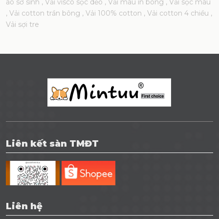
áo sơ sinh
, Vải visco sọc dẻo
, Vải màu in bông
, Vải sọc màu
, Vải cotton trần bông
, Vải 100% cotton
, Vải cotton 4 chiều
,
Vải sợi tre
Liên kết sàn TMĐT
Liên hệ