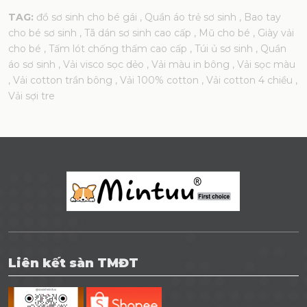
TAG:
đồ sơ sinh cho bé gái
, Quần áo trẻ sơ sinh
, Bao tay
cho bé sơ sinh
, Tã dán sơ sinh cao cấp
, Mũ cho bé
, Giày vải
cho bé
, Tấm lót chống thấm cao cấp
, Túi ủ sơ sinh
, Quần
áo sơ sinh
, Vải visco sọc dẻo
, Vải màu in bông
, Vải sọc màu
, Vải cotton trần bông
, Vải 100% cotton
, Vải cotton 4 chiều
,
Vải sợi tre
Liên kết sàn TMĐT