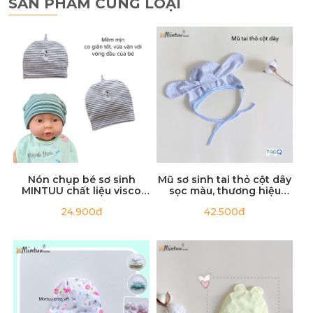
SẢN PHẨM CÙNG LOẠI
· Phân loại sản phẩm và sử dụng túi giặt
· Không sử dụng nhiệt độ cao để sấy khô sản phẩm
· Khi bị dính bẩn hãy làm sạch bằng nước lạnh hoặc
chất giặt nhẹ
· Nên giặt tay để giữ độ bền và mềm mại của vải
Nón chụp bé sơ sinh
Mũ sơ sinh tai thỏ cột dây
Tag: shop đồ sơ sinh, shop đồ trẻ sơ sinh, đồ sơ sinh, đồ bé sơ sinh, 
MINTUU chất liệu visco
sọc màu, thương hiệu
dệt sọc cao cấp
MINTUU
đồ em bé sơ sinh, đồ cho bé sơ sinh, đồ sơ sinh cho bé, đồ sơ sinh c
24.900đ
42.500đ
sinh cho bé gái, quần áo trẻ sơ sinh, quần áo sơ sinh, yếm ăn dặm.