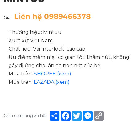
Liên hệ 0989466378
Giá:
Thương hiệu: Mintuu
Xuất xứ: Việt Nam
Chất liệu: Vải Interlock cao cấp
Ưu điểm: mềm mại, co giãn tốt, thấm hút, không
gây dị ứng cho làn da non nớt của bé
Mua trên:
SHOPEE (xem)
Mua trên:
LAZADA (xem)
Share
Facebook
Twitter
Messenger
Copy
Chia sẻ mạng xã hội
Link