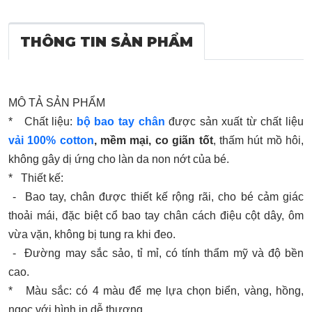
THÔNG TIN SẢN PHẨM
MÔ TẢ SẢN PHẨM
* Chất liệu:
bộ bao tay chân
được sản xuất từ chất liệu
vải 100% cotton
, mềm mại, co giãn tốt
, thấm hút mồ hôi,
không gây dị ứng cho làn da non nớt của bé.
* Thiết kế:
- Bao tay, chân được thiết kế rộng rãi, cho bé cảm giác
thoải mái, đặc biệt cổ bao tay chân cách điệu cột dây, ôm
vừa vặn, không bị tung ra khi đeo.
- Đường may sắc sảo, tỉ mỉ, có tính thẩm mỹ và độ bền
cao.
* Màu sắc: có 4 màu để mẹ lựa chọn biển, vàng, hồng,
ngọc với hình in dễ thương