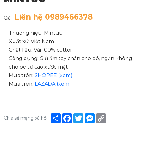
Liên hệ 0989466378
Giá:
Thương hiệu: Mintuu
Xuất xứ: Việt Nam
Chất liệu: Vải 100% cotton
Công dụng: Giữ ấm tay chân cho bé, ngăn không
cho bé tự cào xước mặt
Mua trên:
SHOPEE (xem)
Mua trên:
LAZADA (xem)
Share
Facebook
Twitter
Messenger
Copy
Chia sẻ mạng xã hội
Link