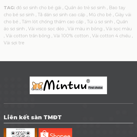
TAG:
đồ sơ sinh cho bé gái
, Quần áo trẻ sơ sinh
, Bao tay
cho bé sơ sinh
, Tã dán sơ sinh cao cấp
, Mũ cho bé
, Giày vải
cho bé
, Tấm lót chống thấm cao cấp
, Túi ủ sơ sinh
, Quần
áo sơ sinh
, Vải visco sọc dẻo
, Vải màu in bông
, Vải sọc màu
, Vải cotton trần bông
, Vải 100% cotton
, Vải cotton 4 chiều
,
Vải sợi tre
Liên kết sàn TMĐT