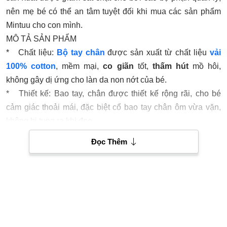
nên mẹ bé có thể an tâm tuyệt đối khi mua các sản phẩm
Mintuu cho con mình.
MÔ TẢ SẢN PHẨM
* Chất liệu:
Bộ tay chân
được sản xuất từ chất liệu
vải
100% cotton
, mềm mại,
co giãn
tốt,
thấm hút
mồ hôi,
không gây dị ứng cho làn da non nớt của bé.
* Thiết kế: Bao tay, chân được thiết kế rộng rãi, cho bé
cảm giác thoải mái, đặc biệt cổ bao tay chân ôm vừa vặn,
không bị tung ra khi đeo.
* Màu sắc: có bốn màu để mẹ lựa chọn biển, vàng, hồng,
Đọc Thêm
ngọc với hình in dễ thương (shop soạn theo màu bé trai, bé
gái)
* Độ tuổi: 0-3 tháng