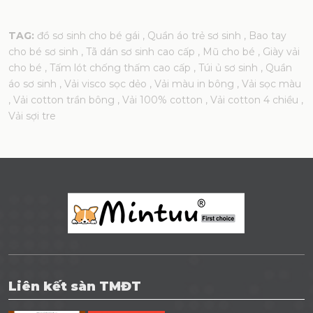
TAG:
đồ sơ sinh cho bé gái
, Quần áo trẻ sơ sinh
, Bao tay
cho bé sơ sinh
, Tã dán sơ sinh cao cấp
, Mũ cho bé
, Giày vải
cho bé
, Tấm lót chống thấm cao cấp
, Túi ủ sơ sinh
, Quần
áo sơ sinh
, Vải visco sọc dẻo
, Vải màu in bông
, Vải sọc màu
, Vải cotton trần bông
, Vải 100% cotton
, Vải cotton 4 chiều
,
Vải sợi tre
Liên kết sàn TMĐT