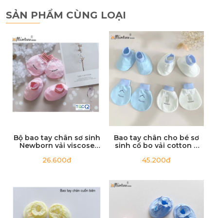
SẢN PHẨM CÙNG LOẠI
Bộ bao tay chân sơ sinh
Bao tay chân cho bé sơ
Newborn vải viscose
sinh cổ bo vải cotton 4
rayon, cho bé 0-1 tháng,
chiều MINTUU
26.600đ
45.200đ
dưới 3.5kg
CÁCH GIẶT VÀ BẢO QUẢN
· Không sử dụng chất tẩy trắng
· Phân loại sản phẩm và sử dụng túi giặt
· Không sử dụng nhiệt độ cao để sấy khô sản phẩm