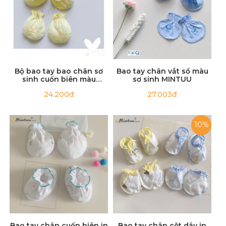
· Khi bị dính bẩn hãy làm sạch bằng nước lạnh hoặc
chất giặt nhẹ
· Nên giặt tay để giữ độ bền và mềm mại của vải
Bộ bao tay bao chân sơ
Bao tay chân vắt sổ màu
sinh cuốn biên màu
sơ sinh MINTUU
thương hiệu MINTUU,
24.200đ
27.003đ
chất liệu vải 100% cotton
10%
Bao tay chân cuốn biên in
Bao tay chân cột dây in