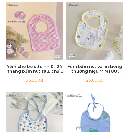
Yếm cho bé sơ sinh 0 -24
Yếm bấm nút vai in bông
tháng bấm nút sau, chất
thương hiệu MINTUU,
liệu vải visco sọc dẻo,
chất liệu vải 100% cotton
33.800đ
25.800đ
thương hiệu MINTUU