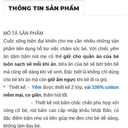
THÔNG TIN SẢN PHẨM
MÔ TẢ SẢN PHẨM
Cuộc sống hiện đại khiến cho mẹ cần nhiều những sản
phẩm tiện dụng hỗ trợ việc chăm sóc bé. Với chiếc yếm
ăn dặm bấm nút mẹ có thể
giữ cho quần áo của bé
luôn sạch sẽ mỗi khi ăn
, bữa ăn của bé sẽ bớt bộn bề
mà cũng dễ dàng khi vệ sinh. Đặc biệt là không chỉ dùng
cho bé khi ăn mà còn
giữ ấm ngực
khi bé đi ra gió.
* Thiết kế: -
Yếm
được thiết kế 2 lớp,
vải 100% cotton
mềm mại, co giãn
, thấm hút tốt.
- Thiết kế nút bấm chắc chắn phù hợp với
vòng cổ bé, nút bấm cao cấp nhập khẩu Nhật Bản, có
đặc điểm bấm nhẹ và bền giúp mẹ đeo cho bé dễ dàng,
không làm đau bé.