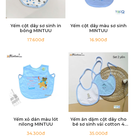
Yếm cột dây sơ sinh in
Yếm cột dây màu sơ sinh
CÁCH GIẶT VÀ BẢO QUẢN
bông MINTUU
MINTUU
· Không sử dụng chất tẩy trắng
17.600đ
16.900đ
· Phân loại sản phẩm và sử dụng túi giặt
· Không sử dụng nhiệt độ cao để sấy khô sản phẩm
· Khi bị dính bẩn hãy làm sạch bằng nước lạnh hoặc
chất giặt nhẹ
· Nên giặt tay để giữ độ bền và mềm mại của vải
Yếm xỏ dán màu lót
Yếm ăn dặm cột dây cho
Tag: shop đồ sơ sinh, shop đồ trẻ sơ sinh, đồ sơ sinh, đồ bé sơ
nilong MINTUU
bé sơ sinh vải cotton 4
chiều
sinh, đồ trẻ sơ sinh, đồ em bé sơ sinh, đồ cho bé sơ sinh, đồ sơ
34.300đ
35.000đ