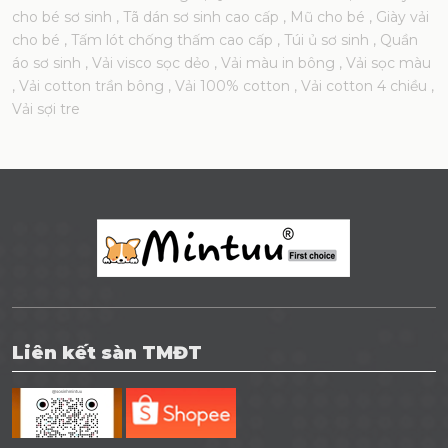
cho bé sơ sinh
, Tã dán sơ sinh cao cấp
, Mũ cho bé
, Giày vải
cho bé
, Tấm lót chống thấm cao cấp
, Túi ủ sơ sinh
, Quần
áo sơ sinh
, Vải visco sọc dẻo
, Vải màu in bông
, Vải sọc màu
, Vải cotton trần bông
, Vải 100% cotton
, Vải cotton 4 chiều
,
Vải sợi tre
Liên kết sàn TMĐT