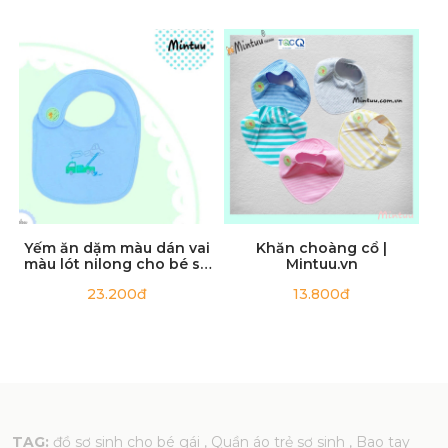
sinh cho bé, đồ sơ sinh cho bé trai, đồ sơ sinh cho bé gái, quần áo
trẻ sơ sinh, quần áo sơ sinh, yếm ăn dặm.
Yếm ăn dặm màu dán vai
Khăn choàng cổ |
màu lót nilong cho bé sơ
Mintuu.vn
sinh
23.200đ
13.800đ
TAG:
đồ sơ sinh cho bé gái
, Quần áo trẻ sơ sinh
, Bao tay