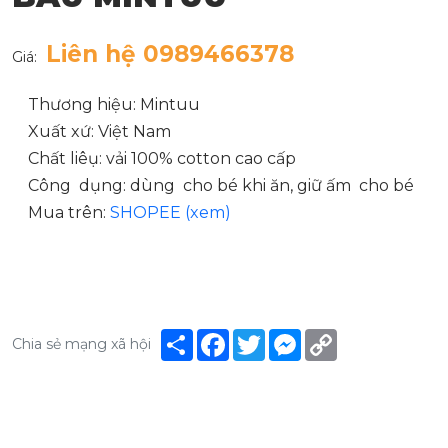
Liên hệ 0989466378
Giá:
Thương hiệu: Mintuu
Xuất xứ: Việt Nam
Chất liêụ: vải 100% cotton cao cấp
Công dụng: dùng cho bé khi ăn, giữ ấm cho bé
Mua trên:
SHOPEE (xem)
Share
Facebook
Twitter
Messenger
Copy
Chia sẻ mạng xã hội
Link