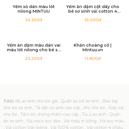
Yếm cột dây màu sơ sinh
MINTUU
16.900đ
Yếm xỏ dán màu lót
Yếm ăn dặm cột dây cho
nilong MINTUU
bé sơ sinh vải cotton 4
chiều
34.300đ
35.000đ
Yếm ăn dặm màu dán vai
Khăn choàng cổ |
màu lót nilong cho bé sơ
Mintuu.vn
sinh
23.200đ
13.800đ