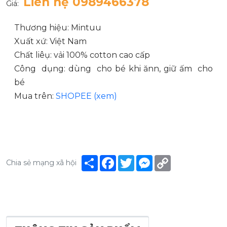
Liên hệ 0989466378
Giá:
Thương hiệu: Mintuu
Xuất xứ: Việt Nam
Chất liêụ: vải 100% cotton cao cấp
Công dụng: dùng cho bé khi ănn, giữ ấm cho
bé
Mua trên:
SHOPEE (xem)
Share
Facebook
Twitter
Messenger
Copy
Chia sẻ mạng xã hội
Link