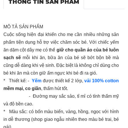
THÔNG TIN SẢN PHẨM
MÔ TẢ SẢN PHẨM
Cuộc sống hiện đại khiến cho mẹ cần nhiều những sản
phẩm tiện dụng hỗ trợ việc chăm sóc bé. Với chiếc yếm
ăn dặm cột dây mẹ có thể
giữ cho quần áo của bé luôn
sạch sẽ
mỗi khi ăn, bữa ăn của bé sẽ bớt bộn bề mà
cũng dễ dàng khi vệ sinh. Đặc biệt là không chỉ dùng cho
bé khi ăn mà còn giữ ấm ngực khi bé đi ra gió.
* Thiết kế: -
Yếm
được thiết kế 2 lớp,
vải 100% cotton
mềm mại, co giãn
, thấm hút tốt.
- Đường may sắc sảo, tỉ mỉ có tính thẩm mỹ
và độ bền cao.
* Màu sắc: có bốn màu biển, vàng, hồng, ngọc với hình
in dễ thương (shop giao ngẫu nhiên theo màu bé trai, bé
gái)