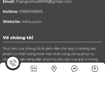
Liên hệ
THỜI TRANG TRẺ EM - MINTUU.VN
Email:
thangloimoi8899@gmail.com
Hotline:
0989149899
Website:
mintuu.vn
Về chúng tôi
Mục tiêu của chúng tôi là đem đến cho quý vị những sản
phẩm có chất lượng hoàn hảo nhất cùng với sự phục vụ
nhiệt tình, sẵn sàng đáp ứng mọi yêu cầu của quý vị trong
thời gian sớm nhất.