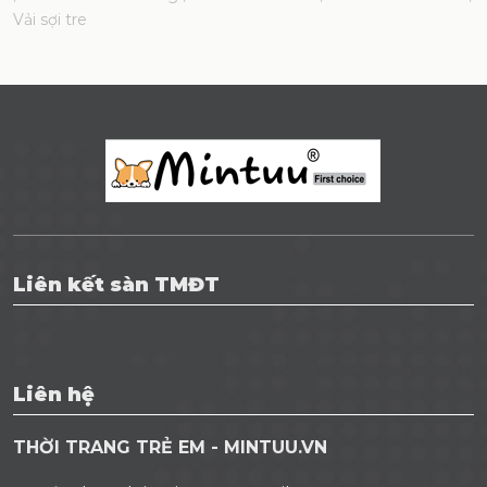
TAG:
đồ sơ sinh cho bé gái
, Quần áo trẻ sơ sinh
, Bao tay
cho bé sơ sinh
, Tã dán sơ sinh cao cấp
, Mũ cho bé
, Giày vải
cho bé
, Tấm lót chống thấm cao cấp
, Túi ủ sơ sinh
, Quần
áo sơ sinh
, Vải visco sọc dẻo
, Vải màu in bông
, Vải sọc màu
, Vải cotton trần bông
, Vải 100% cotton
, Vải cotton 4 chiều
,
Vải sợi tre
Liên kết sàn TMĐT